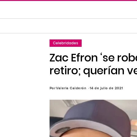
Saltar
al
contenido
principal
Saltar
Celebridades
a
la
Zac Efron ‘se ro
navegación
retiro; querían v
principal
Por
Valeria Calderón
14 de julio de 2021