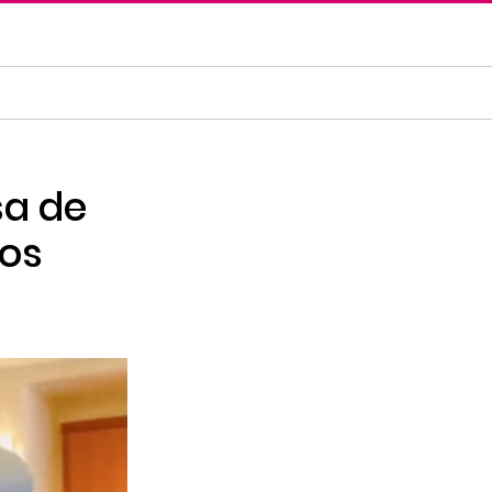
sa de
tos