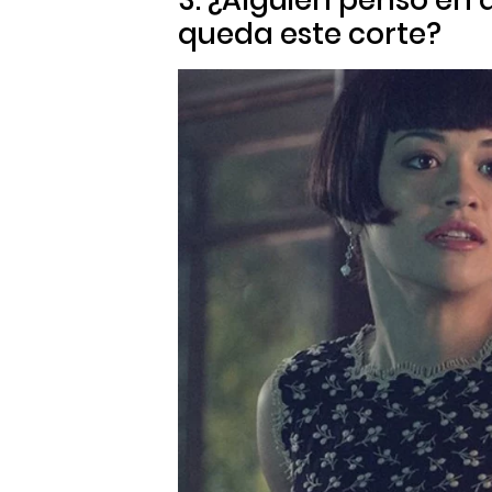
3. ¿Alguien pensó en q
queda este corte?