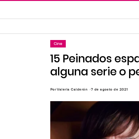
Saltar
al
contenido
principal
Saltar
Cine
a
la
15 Peinados esp
navegación
alguna serie o p
principal
Por
Valeria Calderón
7 de agosto de 2021