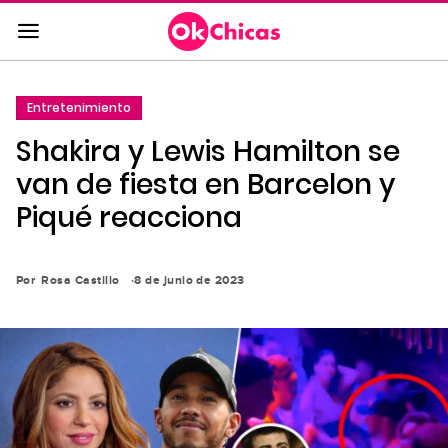
Saltar
al
contenido
principal
Entretenimiento
Saltar
Shakira y Lewis Hamilton se
a
la
van de fiesta en Barcelon y
navegación
Piqué reacciona
principal
Por
Rosa Castillo
8 de junio de 2023