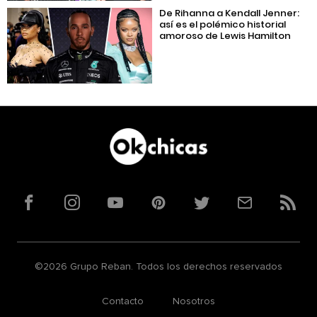
De Rihanna a Kendall Jenner:
así es el polémico historial
amoroso de Lewis Hamilton
Facebook
Instagram
YouTube
Pinterest
Twitter
Correo
RSS
©2026 Grupo Reban. Todos los derechos reservados
Contacto
Nosotros