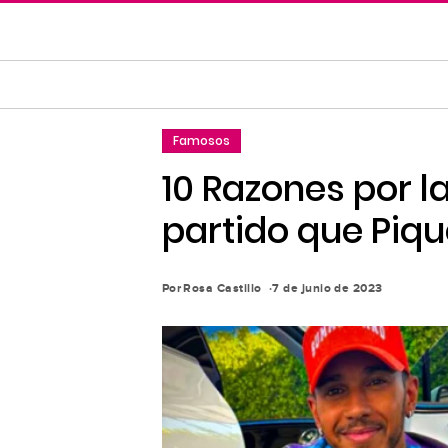
Saltar
al
contenido
principal
Saltar
Famosos
a
la
10 Razones por l
navegación
partido que Piqu
principal
Por
Rosa Castillo
7 de junio de 2023