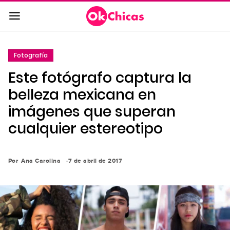
Saltar
al
contenido
principal
Fotografía
Saltar
Este fotógrafo captura la
a
la
belleza mexicana en
navegación
imágenes que superan
principal
cualquier estereotipo
Por
Ana Carolina
7 de abril de 2017