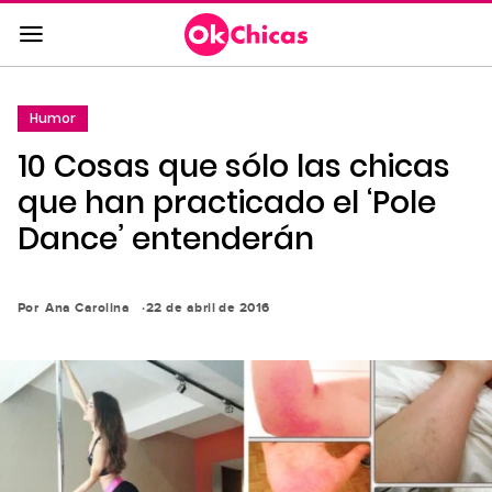
Saltar
al
contenido
principal
Humor
Saltar
10 Cosas que sólo las chicas
a
la
que han practicado el ‘Pole
navegación
Dance’ entenderán
principal
Por
Ana Carolina
22 de abril de 2016