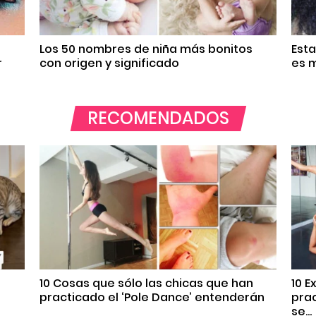
Los 50 nombres de niña más bonitos
Est
r
con origen y significado
es m
RECOMENDADOS
10 Cosas que sólo las chicas que han
10 
practicado el ‘Pole Dance’ entenderán
prac
se...