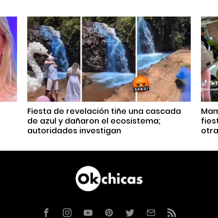
Fiesta de revelación tiñe una cascada
Mam
de azul y dañaron el ecosistema;
fies
autoridades investigan
otra
Facebook
Instagram
YouTube
Pinterest
Twitter
Correo
RSS