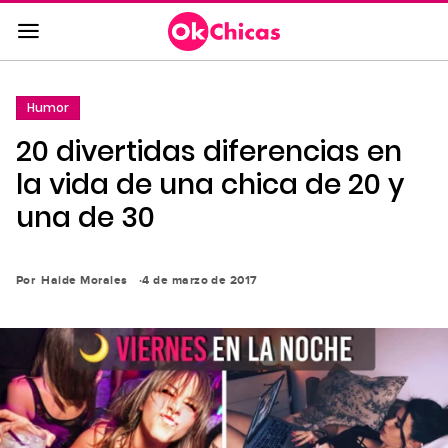
Saltar
al
contenido
principal
Humor
Saltar
20 divertidas diferencias en
a
la
la vida de una chica de 20 y
navegación
una de 30
principal
Por
Haide Morales
4 de marzo de 2017