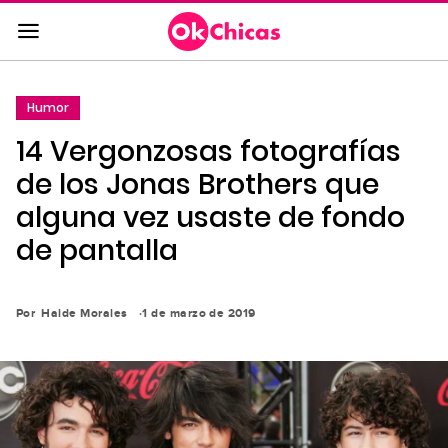
Saltar
al
contenido
principal
Humor
Saltar
14 Vergonzosas fotografías
a
la
de los Jonas Brothers que
navegación
alguna vez usaste de fondo
principal
de pantalla
Por
Haide Morales
1 de marzo de 2019