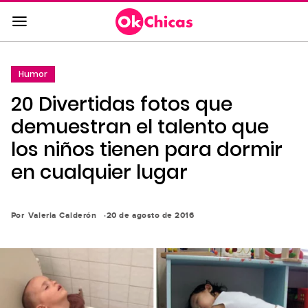
Saltar
al
contenido
principal
Humor
Saltar
20 Divertidas fotos que
a
la
demuestran el talento que
navegación
los niños tienen para dormir
principal
en cualquier lugar
Por
Valeria Calderón
20 de agosto de 2016