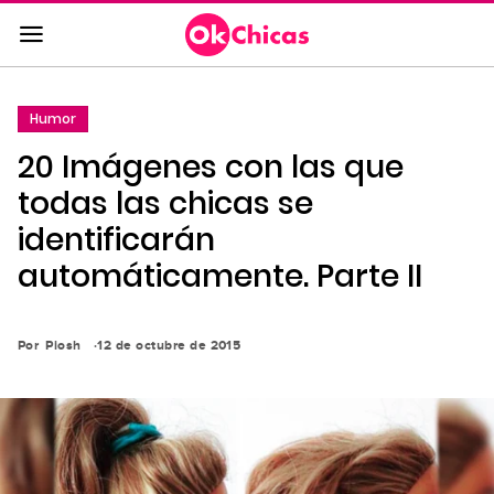
Saltar
al
contenido
principal
Humor
Saltar
20 Imágenes con las que
a
la
todas las chicas se
navegación
identificarán
principal
automáticamente. Parte II
Por
Piosh
12 de octubre de 2015