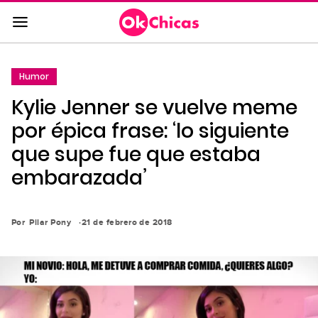
Saltar
al
contenido
principal
Humor
Saltar
Kylie Jenner se vuelve meme
a
la
por épica frase: ‘lo siguiente
navegación
que supe fue que estaba
principal
embarazada’
Por
Pilar Pony
21 de febrero de 2018