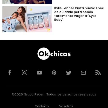
Kylie Jenner lanza nueva línea
de cuidado para bebés
totalmente vegana: ‘Kylie
Baby’
Facebook
Instagram
YouTube
Pinterest
Twitter
Correo
RSS
©2026 Grupo Reban. Todos los derechos reservados
Contacto
Nosotros