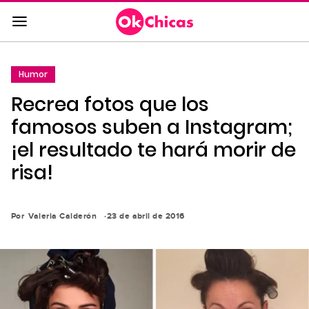
Saltar
al
contenido
principal
Humor
Saltar
Recrea fotos que los
a
la
famosos suben a Instagram;
navegación
¡el resultado te hará morir de
principal
risa!
Por
Valeria Calderón
23 de abril de 2016