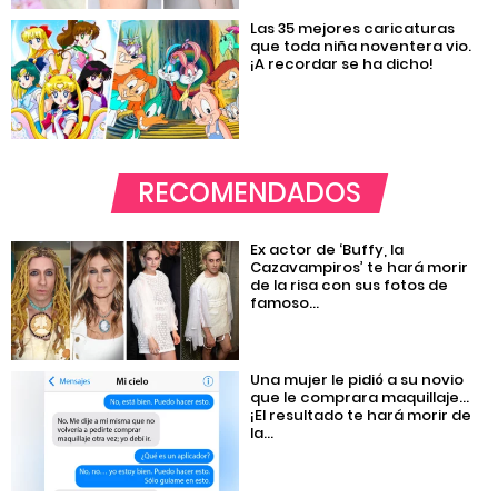
Las 35 mejores caricaturas
que toda niña noventera vio.
¡A recordar se ha dicho!
RECOMENDADOS
Ex actor de ‘Buffy, la
Cazavampiros’ te hará morir
de la risa con sus fotos de
famoso...
Una mujer le pidió a su novio
que le comprara maquillaje…
¡El resultado te hará morir de
la...