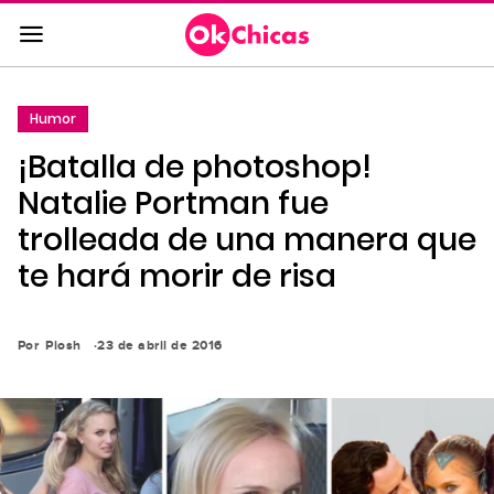
Saltar
al
contenido
principal
Humor
Saltar
¡Batalla de photoshop!
a
la
Natalie Portman fue
navegación
trolleada de una manera que
principal
te hará morir de risa
Por
Piosh
23 de abril de 2016