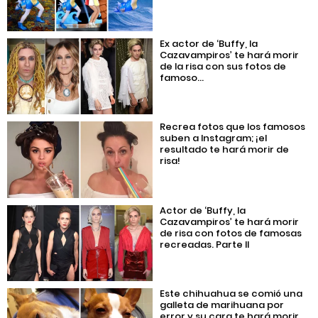
Ex actor de ‘Buffy, la
Cazavampiros’ te hará morir
de la risa con sus fotos de
famoso...
Recrea fotos que los famosos
suben a Instagram; ¡el
resultado te hará morir de
risa!
Actor de ‘Buffy, la
Cazavampiros’ te hará morir
de risa con fotos de famosas
recreadas. Parte II
Este chihuahua se comió una
galleta de marihuana por
error y su cara te hará morir