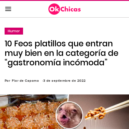
Saltar
al
contenido
principal
Humor
Saltar
10 Feos platillos que entran
a
la
muy bien en la categoría de
navegación
“gastronomía incómoda”
principal
Por
Flor de Capomo
3 de septiembre de 2022