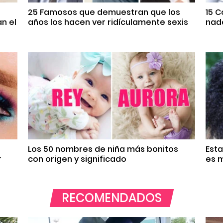
25 Famosos que demuestran que los
15 
n el
años los hacen ver ridículamente sexis
nada
Los 50 nombres de niña más bonitos
Est
r
con origen y significado
es m
RECOMENDADOS