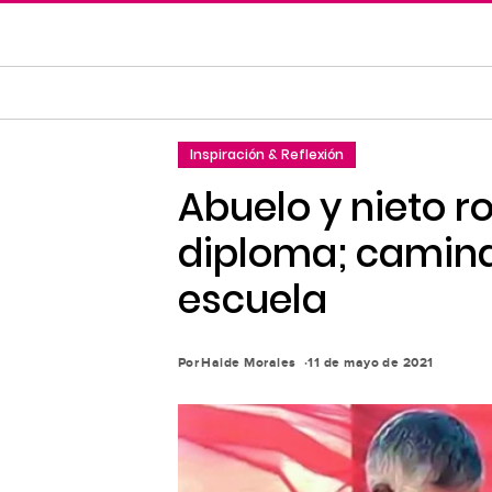
Saltar
al
contenido
principal
Saltar
Inspiración & Reflexión
a
la
Abuelo y nieto ro
navegación
diploma; camina
principal
escuela
Por
Haide Morales
11 de mayo de 2021