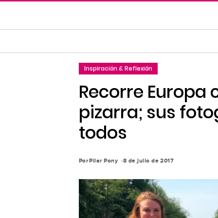
Saltar
al
contenido
principal
Saltar
Inspiración & Reflexión
a
la
Recorre Europa c
navegación
pizarra; sus fot
principal
todos
Por
Pilar Pony
8 de julio de 2017