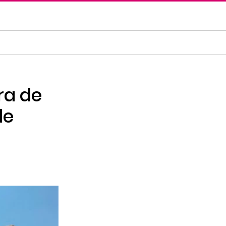
ra de
de