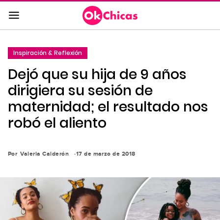
Saltar
al
contenido
principal
Inspiración & Reflexión
Saltar
Dejó que su hija de 9 años
a
la
dirigiera su sesión de
navegación
maternidad; el resultado nos
principal
robó el aliento
Por
Valeria Calderón
17 de marzo de 2018