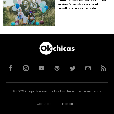
Celebra sus 98 años con una
sesión ‘smash cake’ y el
resultado es adorable
Facebook
Instagram
YouTube
Pinterest
Twitter
Correo
RSS
©2026 Grupo Reban. Todos los derechos reservados
Contacto
Nosotros