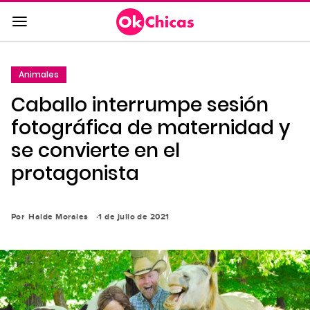
Saltar
al
contenido
principal
Animales
Saltar
Caballo interrumpe sesión
a
la
fotográfica de maternidad y
navegación
se convierte en el
principal
protagonista
Por
Haide Morales
1 de julio de 2021