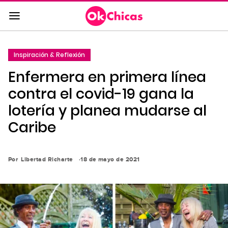
Saltar
al
contenido
principal
Inspiración & Reflexión
Saltar
Enfermera en primera línea
a
la
contra el covid-19 gana la
navegación
lotería y planea mudarse al
principal
Caribe
Por
Libertad Richarte
18 de mayo de 2021