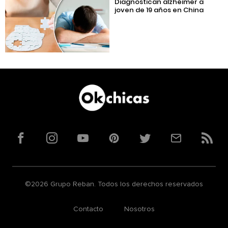
Diagnostican alzhéimer a
joven de 19 años en China
Facebook
Instagram
YouTube
Pinterest
Twitter
Correo
RSS
©2026 Grupo Reban. Todos los derechos reservados
Contacto
Nosotros