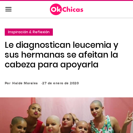
Saltar
al
contenido
principal
Inspiración & Reflexión
Saltar
Le diagnostican leucemia y
a
la
sus hermanas se afeitan la
navegación
cabeza para apoyarla
principal
Por
Haide Morales
27 de enero de 2020