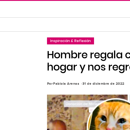
Saltar
al
contenido
principal
Saltar
Inspiración & Reflexión
a
la
Hombre regala c
navegación
hogar y nos regr
principal
Por
Fabiola Arenas
31 de diciembre de 2022