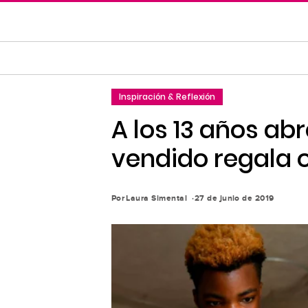
Saltar
al
contenido
principal
Saltar
Inspiración & Reflexión
a
la
A los 13 años ab
navegación
vendido regala o
principal
Por
Laura Simental
27 de junio de 2019