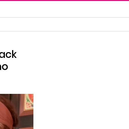
Jack
mo