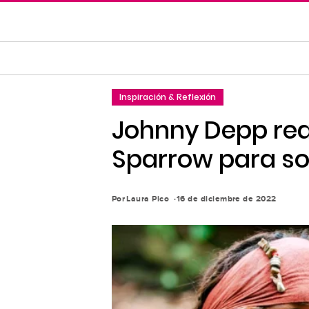
Saltar
al
contenido
principal
Saltar
Inspiración & Reflexión
a
la
Johnny Depp rea
navegación
Sparrow para so
principal
Por
Laura Pico
16 de diciembre de 2022