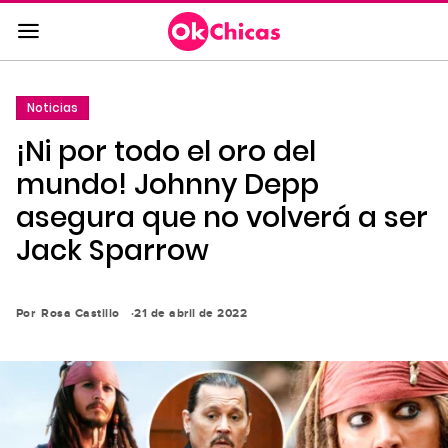
Saltar
al
contenido
principal
Noticias
Saltar
¡Ni por todo el oro del
a
la
mundo! Johnny Depp
navegación
asegura que no volverá a ser
principal
Jack Sparrow
Por
Rosa Castillo
21 de abril de 2022