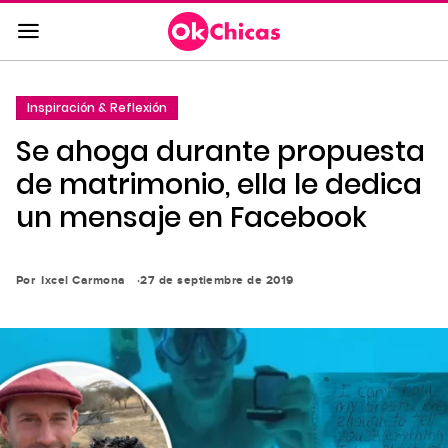
Saltar
al
contenido
principal
Inspiración & Reflexión
Saltar
Se ahoga durante propuesta
a
la
de matrimonio, ella le dedica
navegación
un mensaje en Facebook
principal
Por
Ixcel Carmona
27 de septiembre de 2019