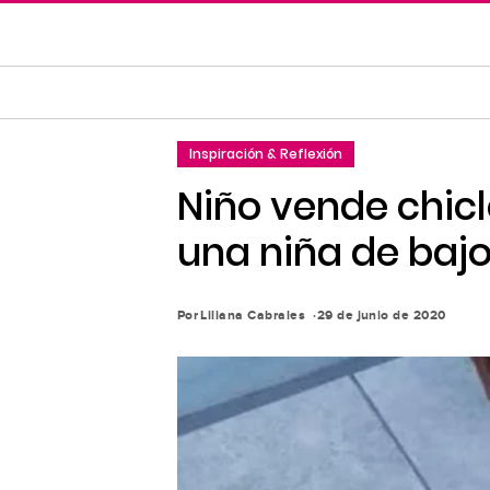
Saltar
al
contenido
principal
Saltar
Inspiración & Reflexión
a
la
Niño vende chic
navegación
una niña de baj
principal
Por
Liliana Cabrales
29 de junio de 2020