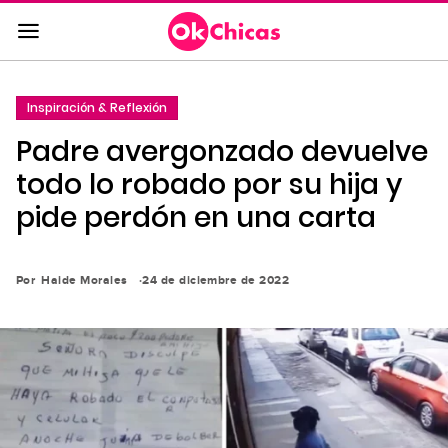
Saltar
al
contenido
principal
Inspiración & Reflexión
Saltar
Padre avergonzado devuelve
a
la
todo lo robado por su hija y
navegación
pide perdón en una carta
principal
Por
Haide Morales
24 de diciembre de 2022