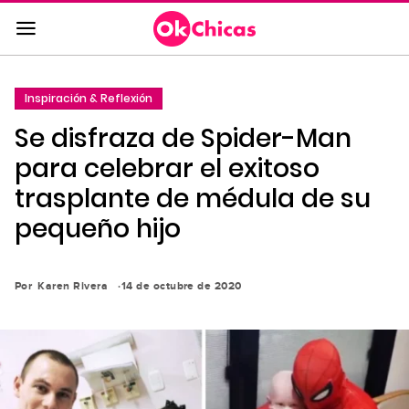
Saltar
al
contenido
principal
Inspiración & Reflexión
Saltar
Se disfraza de Spider-Man
a
la
para celebrar el exitoso
navegación
trasplante de médula de su
principal
pequeño hijo
Por
Karen Rivera
14 de octubre de 2020