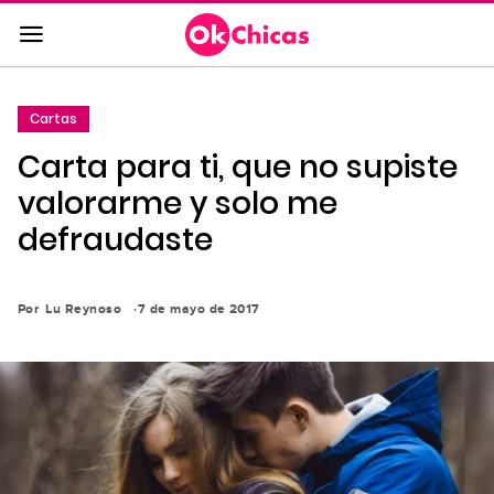
Saltar
al
contenido
principal
Cartas
Saltar
Carta para ti, que no supiste
a
la
valorarme y solo me
navegación
defraudaste
principal
Por
Lu Reynoso
7 de mayo de 2017