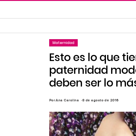
Saltar
al
contenido
principal
Saltar
Maternidad
a
la
Esto es lo que t
navegación
paternidad moder
principal
deben ser lo má
Por
Ana Carolina
8 de agosto de 2016