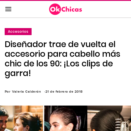
Saltar
al
contenido
principal
Accesorios
Saltar
Diseñador trae de vuelta el
a
la
accesorio para cabello más
navegación
chic de los 90: ¡Los clips de
principal
garra!
Por
Valeria Calderón
21 de febrero de 2018