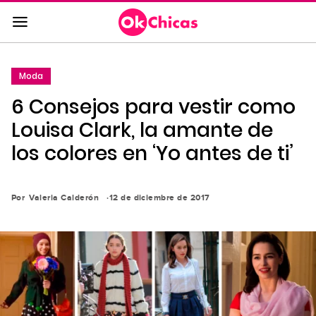
Saltar
al
contenido
principal
Moda
Saltar
6 Consejos para vestir como
a
la
Louisa Clark, la amante de
navegación
los colores en ‘Yo antes de ti’
principal
Por
Valeria Calderón
12 de diciembre de 2017