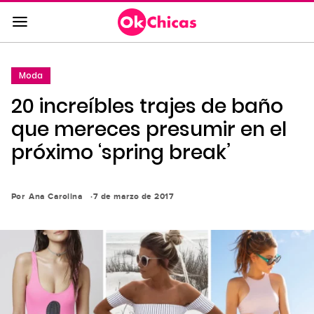
Saltar
al
contenido
principal
Moda
Saltar
20 increíbles trajes de baño
a
la
que mereces presumir en el
navegación
próximo ‘spring break’
principal
Por
Ana Carolina
7 de marzo de 2017