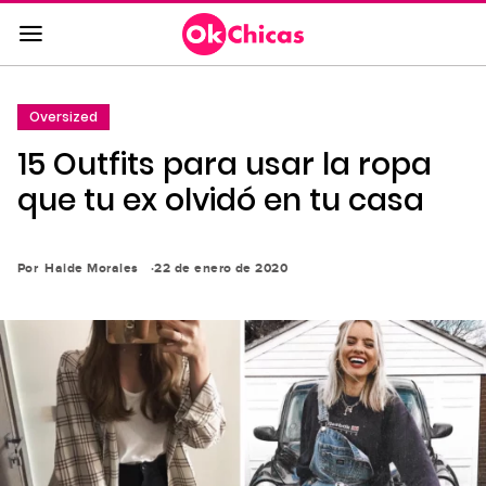
Saltar
al
contenido
principal
Oversized
Saltar
15 Outfits para usar la ropa
a
la
que tu ex olvidó en tu casa
navegación
principal
Por
Haide Morales
22 de enero de 2020