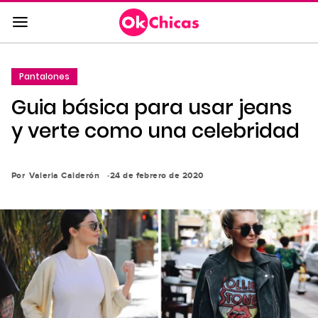
Saltar
al
contenido
principal
Pantalones
Saltar
Guia básica para usar jeans
a
la
y verte como una celebridad
navegación
principal
Por
Valeria Calderón
24 de febrero de 2020