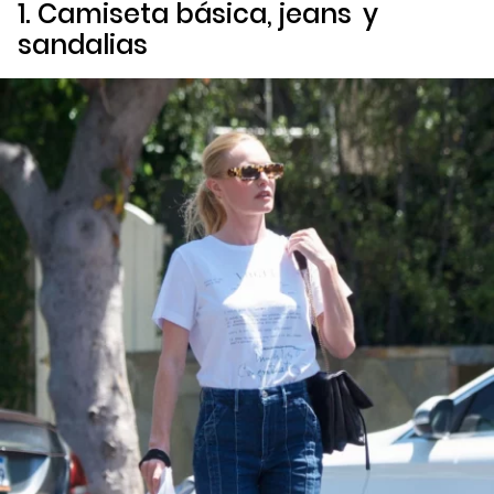
1. Camiseta básica,
jeans
y
sandalias