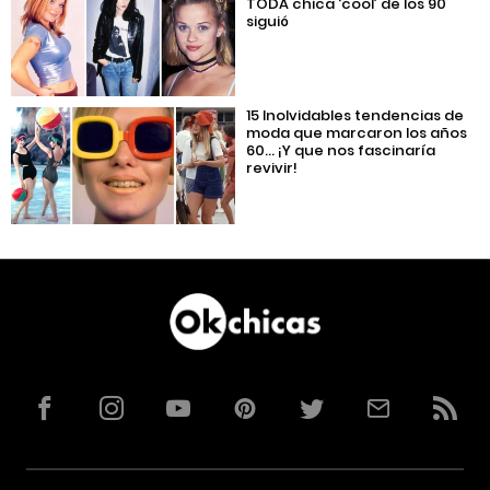
TODA chica ‘cool’ de los 90
siguió
15 Inolvidables tendencias de
moda que marcaron los años
60… ¡Y que nos fascinaría
revivir!
Facebook
Instagram
YouTube
Pinterest
Twitter
Correo
RSS