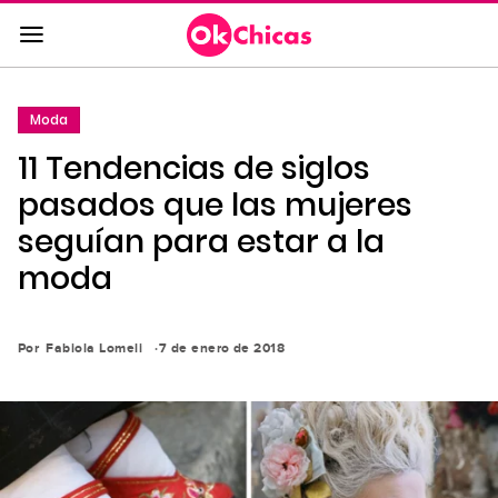
Saltar
al
contenido
principal
Moda
Saltar
11 Tendencias de siglos
a
la
pasados que las mujeres
navegación
seguían para estar a la
principal
moda
Por
Fabiola Lomeli
7 de enero de 2018