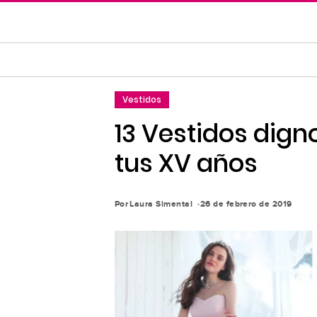
Saltar
al
contenido
principal
Saltar
Vestidos
a
la
13 Vestidos dign
navegación
tus XV años
principal
Por
Laura Simental
26 de febrero de 2019