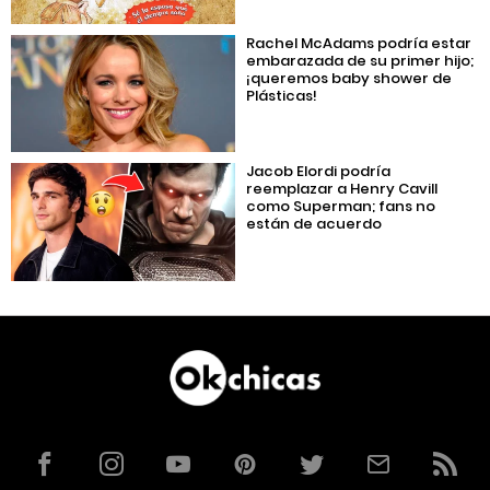
Rachel McAdams podría estar
embarazada de su primer hijo;
¡queremos baby shower de
Plásticas!
Jacob Elordi podría
reemplazar a Henry Cavill
como Superman; fans no
están de acuerdo
Facebook
Instagram
YouTube
Pinterest
Twitter
Correo
RSS