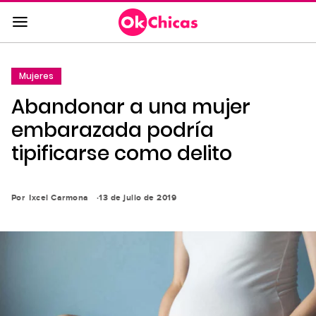
Saltar
al
contenido
principal
Mujeres
Saltar
Abandonar a una mujer
a
la
embarazada podría
navegación
tipificarse como delito
principal
Por
Ixcel Carmona
13 de julio de 2019