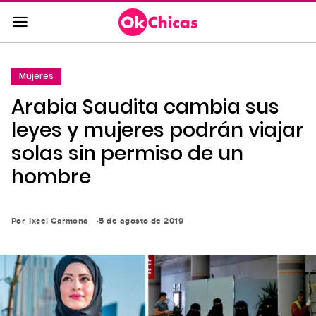
Saltar
al
contenido
principal
Mujeres
Saltar
Arabia Saudita cambia sus
a
la
leyes y mujeres podrán viajar
navegación
solas sin permiso de un
principal
hombre
Por
Ixcel Carmona
5 de agosto de 2019