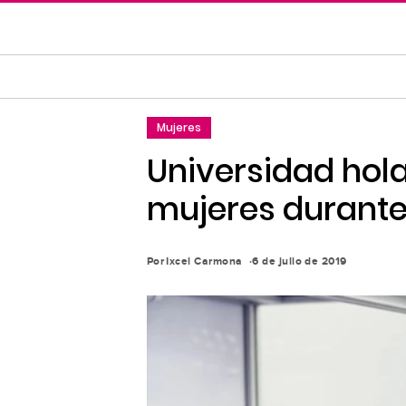
Saltar
al
contenido
principal
Saltar
Mujeres
a
la
Universidad hol
navegación
mujeres durante
principal
Por
Ixcel Carmona
6 de julio de 2019