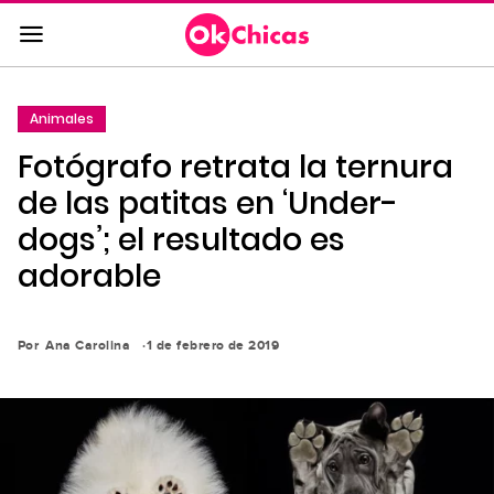
Saltar
al
contenido
principal
Animales
Saltar
Fotógrafo retrata la ternura
a
la
de las patitas en ‘Under-
navegación
dogs’; el resultado es
principal
adorable
Por
Ana Carolina
1 de febrero de 2019