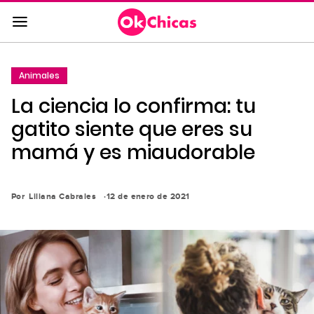
Saltar
al
contenido
principal
Animales
Saltar
La ciencia lo confirma: tu
a
la
gatito siente que eres su
navegación
mamá y es miaudorable
principal
Por
Liliana Cabrales
12 de enero de 2021