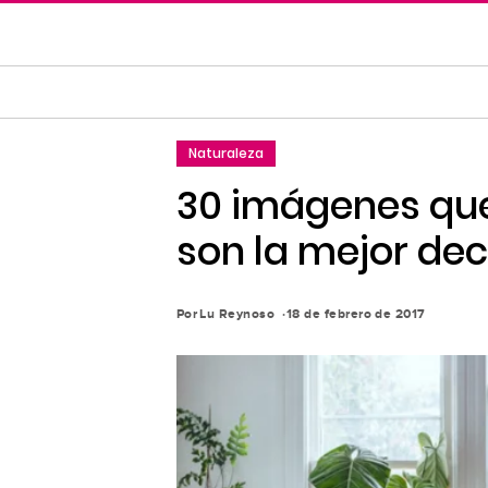
Saltar
al
contenido
principal
Saltar
Naturaleza
a
la
30 imágenes que
navegación
son la mejor de
principal
Por
Lu Reynoso
18 de febrero de 2017