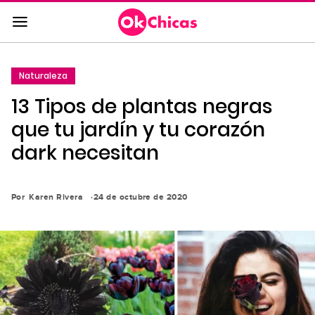
Saltar
al
contenido
principal
Naturaleza
Saltar
13 Tipos de plantas negras
a
la
que tu jardín y tu corazón
navegación
dark necesitan
principal
Por
Karen Rivera
24 de octubre de 2020