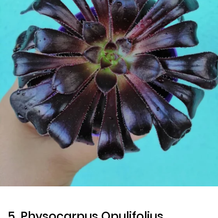
5.
Physocarpus Opulifolius