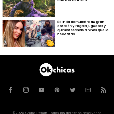
Belinda demuestra su gran
corazón y regala juguetes y
quimioterapias a niños que lo
necesitan
Facebook
Instagram
YouTube
Pinterest
Twitter
Correo
RSS
©2026 Grupo Reban. Todos los derechos reservados