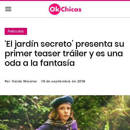
Saltar
al
contenido
principal
Películas
Saltar
‘El jardín secreto’ presenta su
a
la
primer teaser tráiler y es una
navegación
oda a la fantasía
principal
Por
Haide Morales
18 de septiembre de 2019