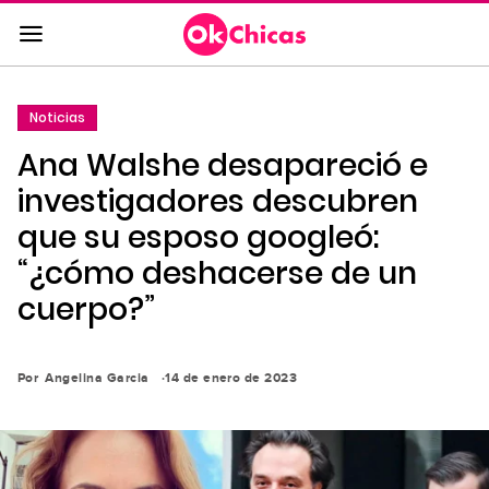
Saltar
al
contenido
principal
Noticias
Saltar
Ana Walshe desapareció e
a
la
investigadores descubren
navegación
que su esposo googleó:
principal
“¿cómo deshacerse de un
cuerpo?”
Por
Angelina Garcia
14 de enero de 2023