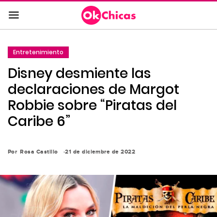
Saltar
al
contenido
principal
Entretenimiento
Saltar
Disney desmiente las
a
la
declaraciones de Margot
navegación
Robbie sobre “Piratas del
principal
Caribe 6”
Por
Rosa Castillo
21 de diciembre de 2022