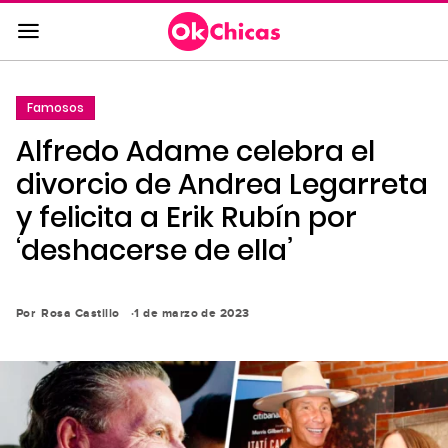
Saltar
al
contenido
principal
Famosos
Saltar
Alfredo Adame celebra el
a
la
divorcio de Andrea Legarreta
navegación
y felicita a Erik Rubín por
principal
‘deshacerse de ella’
Por
Rosa Castillo
1 de marzo de 2023