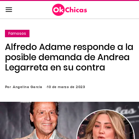
Saltar
al
contenido
principal
Famosos
Saltar
Alfredo Adame responde a la
a
la
posible demanda de Andrea
navegación
Legarreta en su contra
principal
Por
Angelina Garcia
10 de marzo de 2023